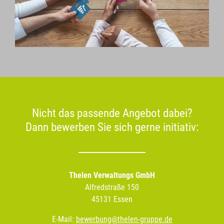
Nicht das passende Angebot dabei?
Dann bewerben Sie sich gerne initiativ:
Thelen Verwaltungs GmbH
Alfredstraße 150
45131 Essen
E-Mail:
bewerbung@thelen-gruppe.de