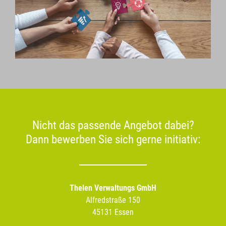
Nicht das passende Angebot dabei?
Dann bewerben Sie sich gerne initiativ:
Thelen Verwaltungs GmbH
Alfredstraße 150
45131 Essen