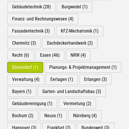
Gebäudetechnik
(28)
Burgwedel
(1)
Finanz- und Rechnungswesen
(4)
Fassadentechnik
(3)
KFZ-Mechatronik
(1)
Chemnitz
(3)
Dachdeckerhandwerk
(2)
Recht
(6)
Essen
(46)
NRW
(4)
Düsseldorf
(1)
Planungs- & Projektmanagement
(1)
Verwaltung
(4)
Eerlagen
(1)
Erlangen
(3)
Bayern
(1)
Garten- und Landschaftsbau
(3)
Gebäudereinigung
(1)
Vermietung
(2)
Bochum
(2)
Neuss
(1)
Nürnberg
(4)
Hannover
(3)
Frankfurt
(2)
Bundesweit
(3)