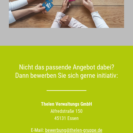
Nicht das passende Angebot dabei?
Dann bewerben Sie sich gerne initiativ:
Thelen Verwaltungs GmbH
Alfredstraße 150
45131 Essen
E-Mail:
bewerbung@thelen-gruppe.de