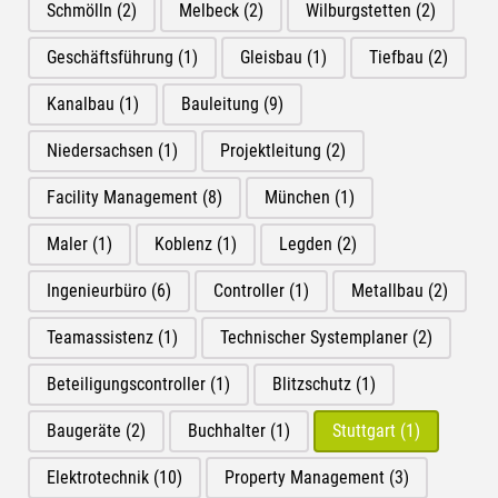
Schmölln
(2)
Melbeck
(2)
Wilburgstetten
(2)
Geschäftsführung
(1)
Gleisbau
(1)
Tiefbau
(2)
Kanalbau
(1)
Bauleitung
(9)
Niedersachsen
(1)
Projektleitung
(2)
Facility Management
(8)
München
(1)
Maler
(1)
Koblenz
(1)
Legden
(2)
Ingenieurbüro
(6)
Controller
(1)
Metallbau
(2)
Teamassistenz
(1)
Technischer Systemplaner
(2)
Beteiligungscontroller
(1)
Blitzschutz
(1)
Baugeräte
(2)
Buchhalter
(1)
Stuttgart
(1)
Elektrotechnik
(10)
Property Management
(3)