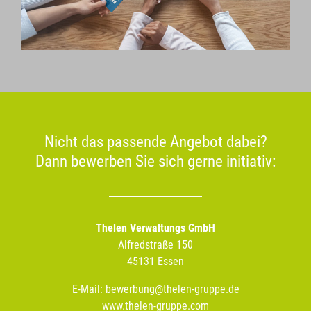
Nicht das passende Angebot dabei?
Dann bewerben Sie sich gerne initiativ:
Thelen Verwaltungs GmbH
Alfredstraße 150
45131 Essen
E-Mail:
bewerbung@thelen-gruppe.de
www.thelen-gruppe.com