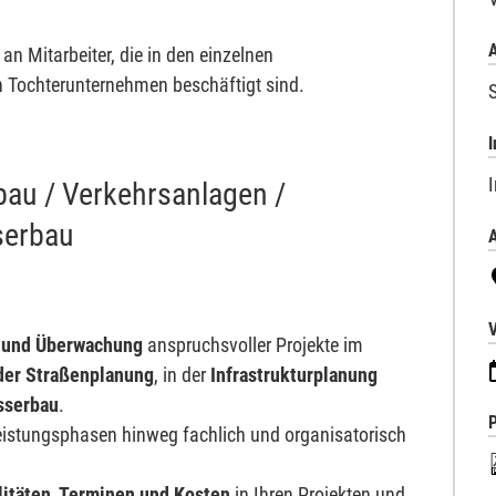
A
an Mitarbeiter, die in den einzelnen
 Tochterunternehmen beschäftigt sind.
I
bau / Verkehrsanlagen /
serbau
A
 und Überwachung
anspruchsvoller Projekte im
der Straßenplanung
, in der
Infrastrukturplanung
sserbau
.
Leistungsphasen hinweg fachlich und organisatorisch
litäten, Terminen und Kosten
in Ihren Projekten und